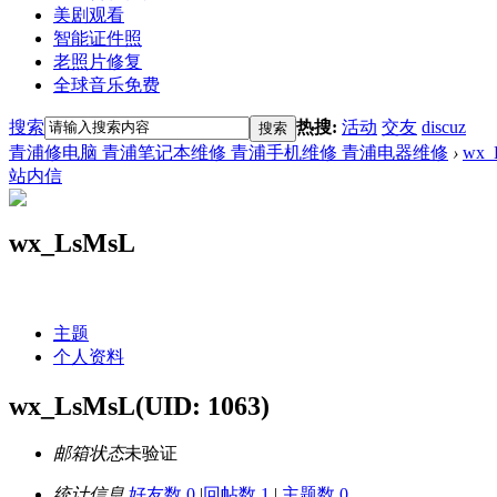
美剧观看
智能证件照
老照片修复
全球音乐免费
搜索
热搜:
活动
交友
discuz
搜索
青浦修电脑 青浦笔记本维修 青浦手机维修 青浦电器维修
›
wx_
站内信
wx_LsMsL
主题
个人资料
wx_LsMsL
(UID: 1063)
邮箱状态
未验证
统计信息
好友数 0
|
回帖数 1
|
主题数 0