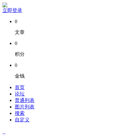
立即登录
0
文章
0
积分
0
金钱
首页
论坛
普通列表
图片列表
搜索
自定义
