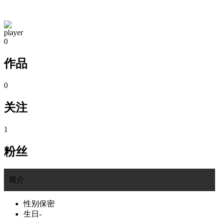
TA的空间
player
0
作品
0
关注
1
粉丝
简介
性别
保密
生日
-