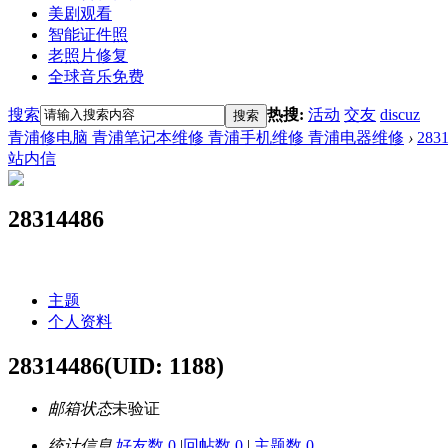
美剧观看
智能证件照
老照片修复
全球音乐免费
搜索
热搜:
活动
交友
discuz
搜索
青浦修电脑 青浦笔记本维修 青浦手机维修 青浦电器维修
›
283
站内信
28314486
主题
个人资料
28314486
(UID: 1188)
邮箱状态
未验证
统计信息
好友数 0
|
回帖数 0
|
主题数 0