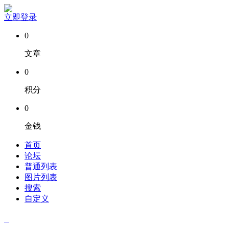
立即登录
0
文章
0
积分
0
金钱
首页
论坛
普通列表
图片列表
搜索
自定义
