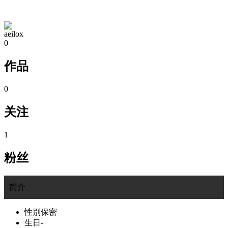
TA的空间
aeilox
0
作品
0
关注
1
粉丝
简介
性别
保密
生日
-