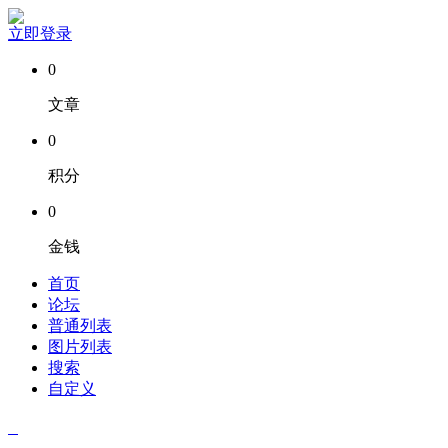
立即登录
0
文章
0
积分
0
金钱
首页
论坛
普通列表
图片列表
搜索
自定义
