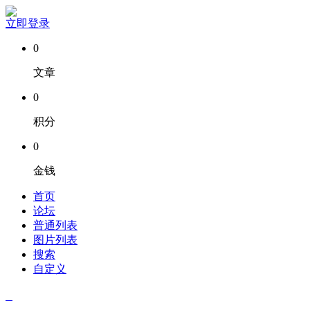
立即登录
0
文章
0
积分
0
金钱
首页
论坛
普通列表
图片列表
搜索
自定义
