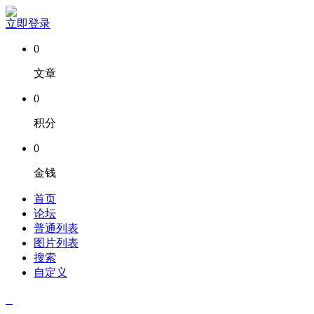
立即登录
0
文章
0
积分
0
金钱
首页
论坛
普通列表
图片列表
搜索
自定义
