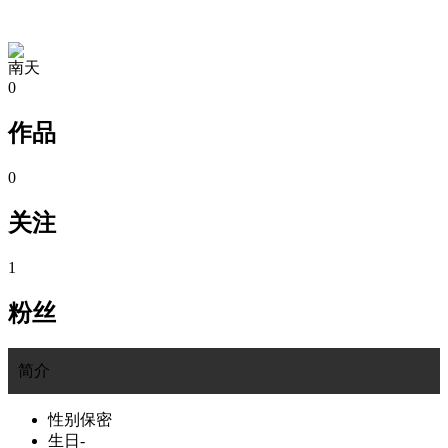
TA的空间
南天
0
作品
0
关注
1
粉丝
简介
性别
保密
生日
-