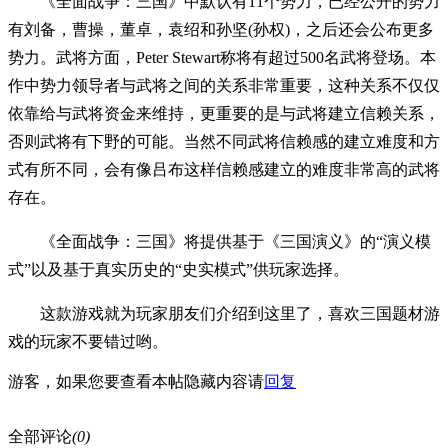
《全面战争：三国》中默认有11个势力，已经公开的势力
有刘备，曹操，董卓，袁绍和孙坚(孙权)，之后还会公布更多
势力。武将方面，Peter Stewart称将有超过500名武将登场。本
作中势力领导者与武将之间的关系非常重要，这种关系不仅仅
依靠给与武将资金来维持，更重要的是与武将建立信赖关系，
否则武将有下野的可能。当然不同武将信赖感的建立难度和方
式有所不同，会有像吕布这样信赖感建立的难度非常高的武将
存在。
《全面战争：三国》将提供基于《三国演义》的“演义模
式”以及基于真实历史的“史实模式”供玩家选择。
这款游戏就为玩家朋友们介绍到这里了，喜欢三国题材游
戏的玩家不要错过哟。
游客，如果您要查看本帖隐藏内容请
回复
全部评论
(0)