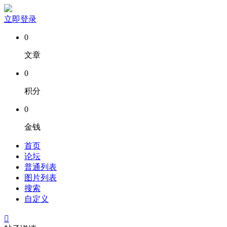
立即登录
0
文章
0
积分
0
金钱
首页
论坛
普通列表
图片列表
搜索
自定义
