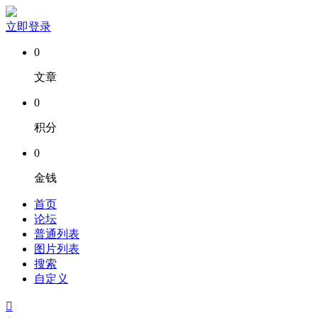
立即登录
0
文章
0
积分
0
金钱
首页
论坛
普通列表
图片列表
搜索
自定义
