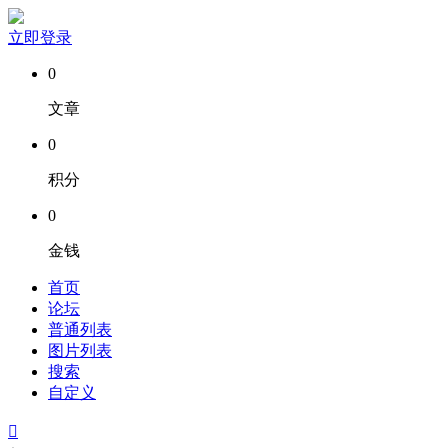
立即登录
0
文章
0
积分
0
金钱
首页
论坛
普通列表
图片列表
搜索
自定义
