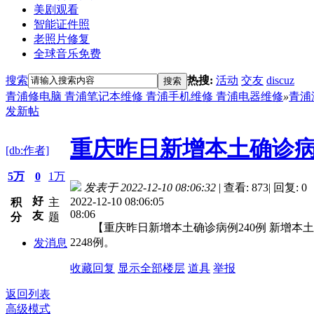
美剧观看
智能证件照
老照片修复
全球音乐免费
搜索
热搜:
活动
交友
discuz
搜索
青浦修电脑 青浦笔记本维修 青浦手机维修 青浦电器维修
»
青浦
发新帖
重庆昨日新增本土确诊病例
[db:作者]
5万
0
1万
发表于 2022-12-10 08:06:32
|
查看: 873
|
回复: 0
好
2022-12-10 08:06:05
积
主
08:06
友
分
题
【重庆昨日新增本土确诊病例240例 新增本土无
2248例。
发消息
收藏
回复
显示全部楼层
道具
举报
返回列表
高级模式