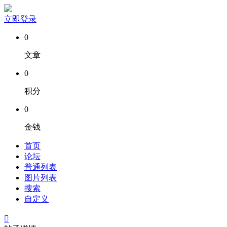
立即登录
0
文章
0
积分
0
金钱
首页
论坛
普通列表
图片列表
搜索
自定义
