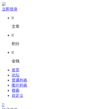
立即登录
0
文章
0
积分
0
金钱
首页
论坛
普通列表
图片列表
搜索
自定义
