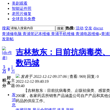
美剧观看
智能证件照
老照片修复
全球音乐免费
搜索
热搜:
活动
交友
discuz
搜索
青浦修电脑 青浦笔记本维修 青浦手机维修 青浦电器维修
»
青浦
发新帖
吉林敖东：目前抗病毒类、
[db:作
者]
数码城
5
1
0
万
万
发表于 2022-12-12 09:37:06
|
查看: 969
|
回复: 0
好
积
主
2022-12-12 09:40:19
友
分
题
09:40
【吉林敖东：目前抗病毒类、止咳祛痰类、感冒类等产
发
200家，各家药店所销售产品涵盖公司自产产品和其
消
药品的供应工作。
息
收藏
回复
显示全部楼层
道具
举报