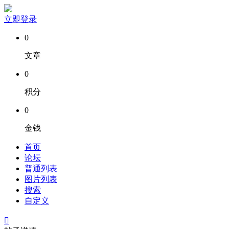
立即登录
0
文章
0
积分
0
金钱
首页
论坛
普通列表
图片列表
搜索
自定义
