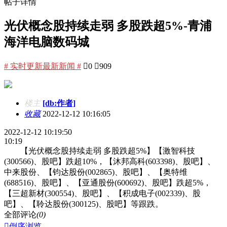
帖子详情
光伏概念股持续走弱 多股跌超5%-青浦
海洋电脑数码城
# 实时更新最新新闻 #

0

909
楼主
[db:作者]
收藏
2022-12-12 10:16:05
2022-12-12 10:19:50
10:19
【光伏概念股持续走弱 多股跌超5%】【激智科技
(300566)、股吧】跌超10%，【沐邦高科(603398)、股吧】、
中来股份、【钧达股份(002865)、股吧】、【奥特维
(688516)、股吧】、【亚通股份(600692)、股吧】跌超5%，
【三超新材(300554)、股吧】、【积成电子(002339)、股
吧】、【聆达股份(300125)、股吧】等跟跌。
全部评论
(0)

倒序浏览