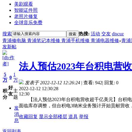
美剧观看
智能证件照
老照片修复
全球音乐免费
搜索
热搜:
活动
交友
discuz
搜索
青浦修电脑 青浦笔记本维修 青浦手机维修 青浦电器维修
»
青浦
发新帖
[db:作
法人预估2023年台积电营
者]
5
1
0
万
万
发表于 2022-12-12 12:26:24
|
查看: 942
|
回复: 0
好
2022-12-12 12:30:28
积
主
12:30
友
分
题
【法人预估2023年台积电营收超千亿美元】台积电受
面临库存调整，但台积电3纳米业务预计开始贡献营收，
发
消
收藏
回复
显示全部楼层
道具
举报
息
返回列表