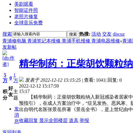
美剧观看
智能证件照
老照片修复
全球音乐免费
搜索
热搜:
活动
交友
discuz
搜索
青浦修电脑 青浦笔记本维修 青浦手机维修 青浦电器维修
»
青浦
发新帖
[db:作
精华制药：正柴胡饮颗粒纳
者]
5
1
0
发表于 2022-12-12 15:15:25
|
查看: 1041
|
回复: 0
万
万
2022-12-12 15:17:59
好
15:17
积
主
友
【精华制药：正柴胡饮颗粒纳入新冠感染者居家中医药
分
题
预指引》，在成人方案治疗中，“症见发热、恶风寒、
发
出自明代名医张景岳所著《景岳全书》，是上世纪由中
消
收藏
回复
显示全部楼层
道具
举报
息
返回列表