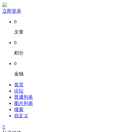
立即登录
0
文章
0
积分
0
金钱
首页
论坛
普通列表
图片列表
搜索
自定义
