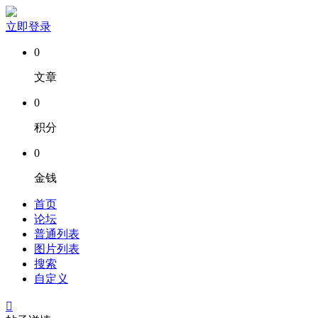
立即登录
0
文章
0
积分
0
金钱
首页
论坛
普通列表
图片列表
搜索
自定义
