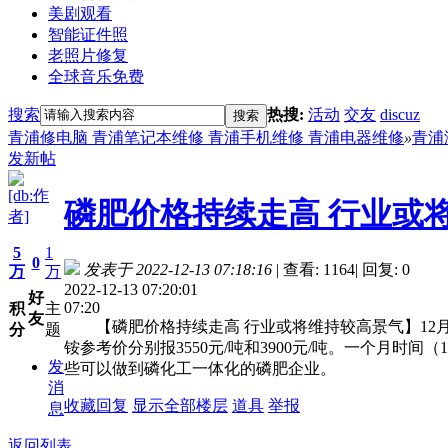
美剧观看
智能证件照
老照片修复
全球音乐免费
搜索
热搜:
活动
交友
discuz
搜索
青浦修电脑 青浦笔记本维修 青浦手机维修 青浦电器维修
»
青浦
发新帖
[db:作
磷肥价格持续走高 行业或
者]
5
1
0
发表于 2022-12-13 07:18:16
|
查看: 1164
|
回复: 0
万
万
2022-12-13 07:20:01
好
07:20
积
主
友
【磷肥价格持续走高 行业或将维持较高景气】12月
分
题
铵参考价分别报3550元/吨和3900元/吨。一个月时间
发
些可以做到磷化工一体化的磷肥企业。
消
收藏
回复
显示全部楼层
道具
举报
息
返回列表