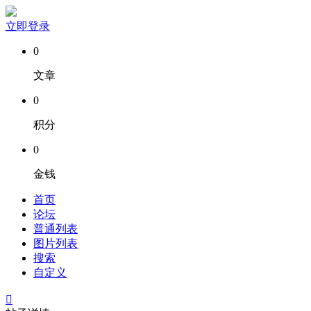
立即登录
0
文章
0
积分
0
金钱
首页
论坛
普通列表
图片列表
搜索
自定义
