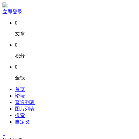
立即登录
0
文章
0
积分
0
金钱
首页
论坛
普通列表
图片列表
搜索
自定义
