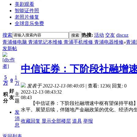
美剧观看
智能证件照
老照片修复
全球音乐免费
搜索
热搜:
活动
交友
discuz
搜索
青浦修电脑 青浦笔记本维修 青浦手机维修 青浦电器维修
»
青浦
发新帖
[db:作
中信证券：下阶段社融增速
者]
5
1
0
万
万
发表于 2022-12-13 08:40:05
|
查看: 1236
|
回复: 0
好
2022-12-13 08:43:32
积
主
08:43
友
分
题
【中信证券：下阶段社融增速中枢有望保持平稳】12
水平。展望后续，伴随地产金融政策的优化、经济内
发
消
收藏
回复
显示全部楼层
道具
举报
息
返回列表