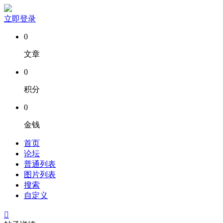
立即登录
0
文章
0
积分
0
金钱
首页
论坛
普通列表
图片列表
搜索
自定义
