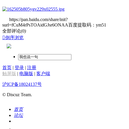
https://pan.baidu.com/share/init?
surl=fCuM4rPsTOAidGJsr6ONAA百度提取码：ym51
全部评论
(0)

倒序浏览
首页
|
登录
|
注册
触屏版
|
电脑版
|
客户端
沪ICP备18024137号
© Discuz Team.
首页
论坛
搜索