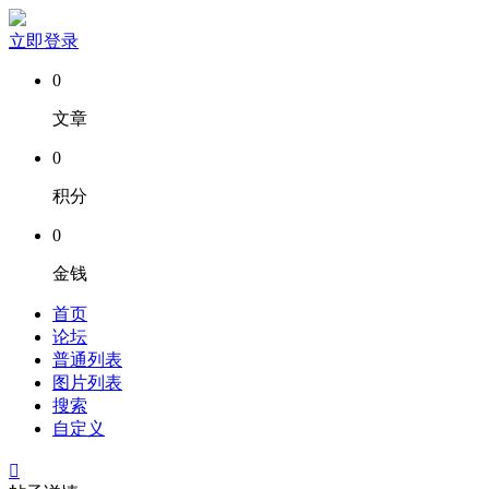
立即登录
0
文章
0
积分
0
金钱
首页
论坛
普通列表
图片列表
搜索
自定义
