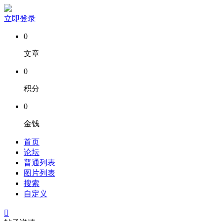
立即登录
0
文章
0
积分
0
金钱
首页
论坛
普通列表
图片列表
搜索
自定义
