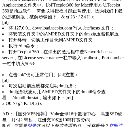
Application文件夹中。[/ol]Tecplot360 for Mac使用方法Tecplot
360是商业软件，需要取得授权才能正常使用。因为我们下载
的是破解版，破解步骤如下：
& x( ?3 ~/ Z4 I" x
[ol]
将 127.0.0.1 download.tecplot.com 写入 /etc/hosts 文件；
将安装文件夹中的AMPED文件夹下的rlm.zip压缩包解压；
打开终端，切换工作目录到AMPED文件夹；
执行./rlm命令；
打开Tecplot 360，在弹出的激活框中选Network license
server，在License server name一栏中输入localhost，Port number
一栏中填入5053:
点击“ok”便可正常使用。[/ol]
注意：
[ol]
每次启动前应该都先启动rlm服务；
rlm服务状态可用AMPED文件夹下的rlmutil命令查
看：./rlmutil rlmstat，输出如下：[/ol]
2 O0 N/ g4 K: D( a) s
AD：【国外VPS推荐】 Vultr全球16个数据中心，高速SSD硬
盘，月付2.5$起，注册充10$送100$
打赏
赞(8)
附件:
您需要
登录
才可以下载或查看附件。没有帐号？
立即注