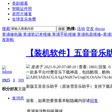
美剧观看
智能证件照
老照片修复
全球音乐免费
搜索
热搜:
活动
交友
discuz
搜索
青浦修电脑 青浦笔记本维修 青浦手机维修 青浦电器维修
»
青浦
发新帖
【装机软件】五音音乐助手
发表于 2021-9-20 07:08:10
|
查看: 1861
|
回复: 0
jidong
一款多平台付费音乐下载神器，包括酷我，酷狗
1925
1
309
新版五音音乐助手（原洛雪音乐助手）支持下载
积分
好友
主题
发消息
游客，如果您要查看本帖隐藏内容请
回复
青浦海洋数码电脑城