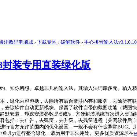
海洋数码电脑城
›
下载专区
›
破解软件
›
手心拼音输入法v3.1.0.1
1008封装专用直装绿化版
约、知你所想、卓越非凡的输入法。其输入法词库多元、输入精
本，绿化内容包括，去除所有后台常驻内存和服务，去除所有联
除软件自动更新模块。保留了软件自带的截图功能（截图快捷方式是C
静默安装，静默安装参数是/S或/s，方便封装系统首次进入桌
容包括：去广告，去弹窗，去升级，去残留进程（关闭软件后自
进行官方允许范围内的优化设置，一般不会有什么异常BUG。
小鱼儿yr进行整合绿化，请勿用于非法用途。更多优质资源尽在
w