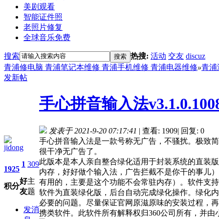
美剧观看
智能证件照
老照片修复
全球音乐免费
搜索
热搜:
活动
交友
discuz
搜索
青浦修电脑 青浦笔记本维修 青浦手机维修 青浦电器维修
»
青浦
发新帖
手心拼音输入法v3.1.0.
发表于 2021-9-20 07:17:41
|
查看: 1909
|
回复: 0
手心拼音输入法是一款号称无广告，不骚扰。极致简
jidong
很干净无广告了。
此版本是本人亲自整合绿化适用于封装系统的直装版
1
309
1925
内存，好好做个输入法，广告拦截不是你干的事儿），去
好
主
有用的，主要是这个功能不会常驻内存）。软件支持
积分
友
题
软件为直装绿化版，后台自动完成绿化操作。绿化内
必要的问题。尽量保证官网原滋原味的安装过程，再
发消
携类软件。此软件所有解释权归360公司所有，并由