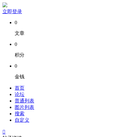
立即登录
0
文章
0
积分
0
金钱
首页
论坛
普通列表
图片列表
搜索
自定义
