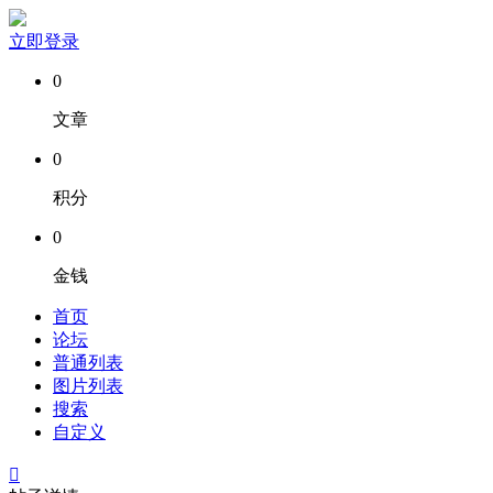
立即登录
0
文章
0
积分
0
金钱
首页
论坛
普通列表
图片列表
搜索
自定义
