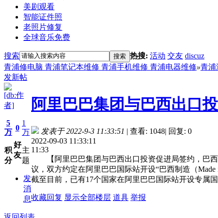
美剧观看
智能证件照
老照片修复
全球音乐免费
搜索
热搜:
活动
交友
discuz
搜索
青浦修电脑 青浦笔记本维修 青浦手机维修 青浦电器维修
»
青浦
发新帖
[db:作
阿里巴巴集团与巴西出口投
者]
5
1
0
发表于 2022-9-3 11:33:51
|
查看: 1048
|
回复: 0
万
万
2022-09-03 11:33:11
好
11:33
积
主
友
【阿里巴巴集团与巴西出口投资促进局签约，巴西“国
分
题
议，双方约定在阿里巴巴国际站开设“巴西制造（Made 
发
截至目前，已有17个国家在阿里巴巴国际站开设专属
消
收藏
回复
显示全部楼层
道具
举报
息
返回列表