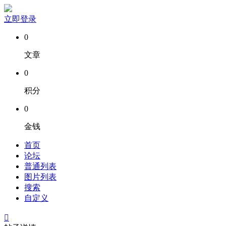
立即登录
0
文章
0
积分
0
金钱
首页
论坛
普通列表
图片列表
搜索
自定义
