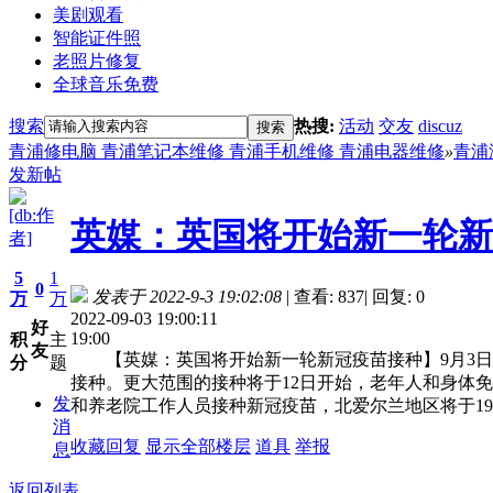
美剧观看
智能证件照
老照片修复
全球音乐免费
搜索
热搜:
活动
交友
discuz
搜索
青浦修电脑 青浦笔记本维修 青浦手机维修 青浦电器维修
»
青浦
发新帖
[db:作
英媒：英国将开始新一轮新
者]
5
1
0
发表于 2022-9-3 19:02:08
|
查看: 837
|
回复: 0
万
万
2022-09-03 19:00:11
好
19:00
积
主
友
【英媒：英国将开始新一轮新冠疫苗接种】9月3日电
分
题
接种。更大范围的接种将于12日开始，老年人和身体
发
和养老院工作人员接种新冠疫苗，北爱尔兰地区将于1
消
收藏
回复
显示全部楼层
道具
举报
息
返回列表