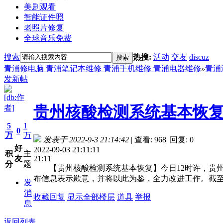
美剧观看
智能证件照
老照片修复
全球音乐免费
搜索
热搜:
活动
交友
discuz
搜索
青浦修电脑 青浦笔记本维修 青浦手机维修 青浦电器维修
»
青浦
发新帖
[db:作
贵州核酸检测系统基本恢
者]
5
1
0
万
万
发表于 2022-9-3 21:14:42
|
查看: 968
|
回复: 0
好
2022-09-03 21:11:11
积
主
21:11
友
分
题
【贵州核酸检测系统基本恢复】今日12时许，贵州
布信息表示歉意，并将以此为鉴，全力改进工作。截至
发
消
收藏
回复
显示全部楼层
道具
举报
息
返回列表