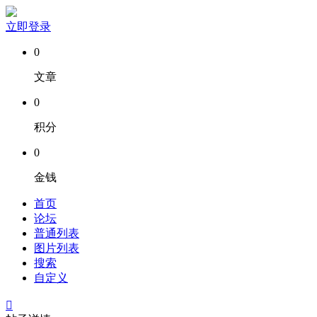
立即登录
0
文章
0
积分
0
金钱
首页
论坛
普通列表
图片列表
搜索
自定义
