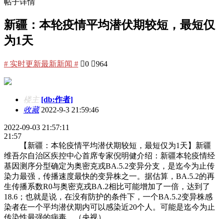
帖子详情
新疆：本轮疫情平均潜伏期较短，最短仅
为1天
# 实时更新最新新闻 #

0

964
楼主
[db:作者]
收藏
2022-9-3 21:59:46
2022-09-03 21:57:11
21:57
【新疆：本轮疫情平均潜伏期较短，最短仅为1天】新疆
维吾尔自治区疾控中心首席专家倪明健介绍：新疆本轮疫情经
基因测序分型确定为奥密克戎BA.5.2变异分支，是迄今为止传
染力最强，传播速度最快的变异株之一。据估算，BA.5.2的再
生传播系数R0与奥密克戎BA.2相比可能增加了一倍，达到了
18.6；也就是说，在没有防护的条件下，一个BA.5.2变异株感
染者在一个平均潜伏期内可以感染近20个人。可能是迄今为止
传染性最强的病毒。（央视）