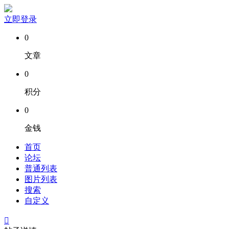
立即登录
0
文章
0
积分
0
金钱
首页
论坛
普通列表
图片列表
搜索
自定义
