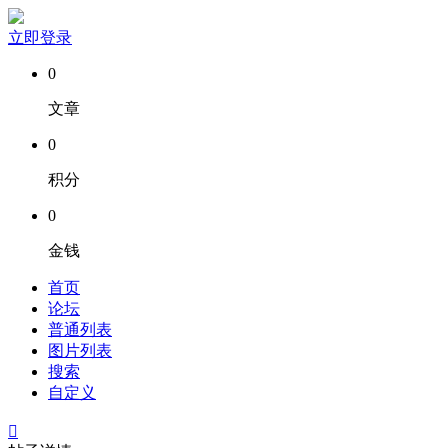
立即登录
0
文章
0
积分
0
金钱
首页
论坛
普通列表
图片列表
搜索
自定义
