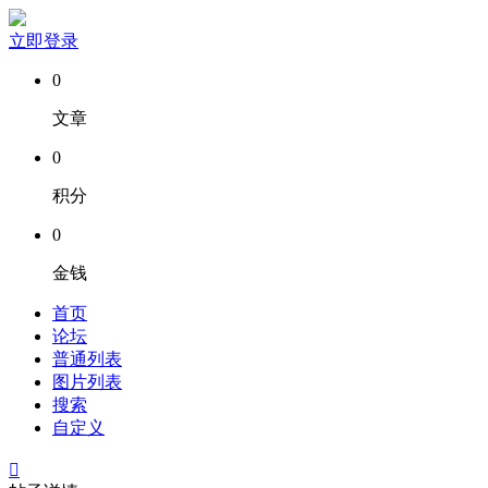
立即登录
0
文章
0
积分
0
金钱
首页
论坛
普通列表
图片列表
搜索
自定义
