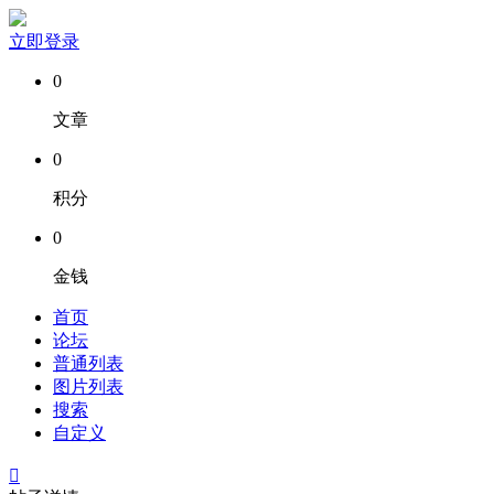
立即登录
0
文章
0
积分
0
金钱
首页
论坛
普通列表
图片列表
搜索
自定义
