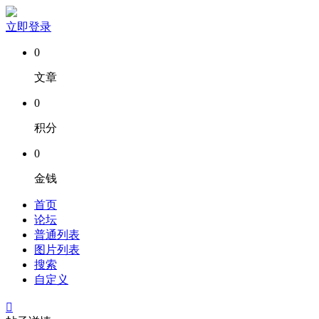
立即登录
0
文章
0
积分
0
金钱
首页
论坛
普通列表
图片列表
搜索
自定义
