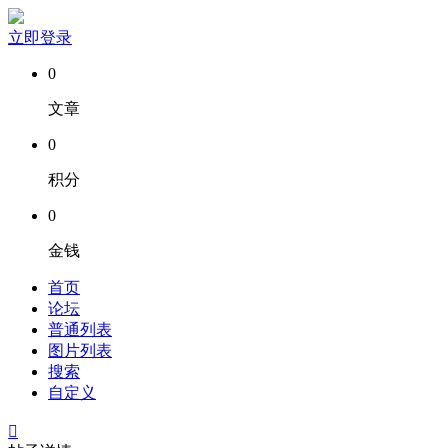
立即登录
0
文章
0
积分
0
金钱
首页
论坛
普通列表
图片列表
搜索
自定义
