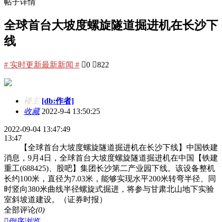
帖子详情
全球首台大坡度螺旋隧道掘进机在长沙下
线
# 实时更新最新新闻 #

0

822
楼主
[db:作者]
收藏
2022-9-4 13:50:25
2022-09-04 13:47:49
13:47
【全球首台大坡度螺旋隧道掘进机在长沙下线】中国铁建
消息，9月4日，全球首台大坡度螺旋隧道掘进机在中国【铁建
重工(688425)、股吧】集团长沙第二产业园下线。该设备整机
长约100米，直径为7.03米，能够实现水平200米转弯半径、同
时竖向380米曲线半径螺旋式掘进，将参与甘肃北山地下实验
室斜坡道建设。（证券时报）
全部评论
(0)

倒序浏览