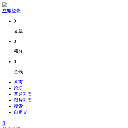
立即登录
0
文章
0
积分
0
金钱
首页
论坛
普通列表
图片列表
搜索
自定义
