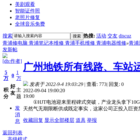
美剧观看
智能证件照
老照片修复
全球音乐免费
搜索
热搜:
活动
交友
discuz
搜索
青浦修电脑 青浦笔记本维修 青浦手机维修 青浦电器维修
»
青浦
发新帖
[db:作者]
广州地铁所有线路、车站
5
1
0
万
万
发表于 2022-9-4 19:03:29
|
查看: 773
|
回复: 0
好
积
主
2022-09-04 19:00:20
友
19:00
分
题
①HJT电池迎来里程碑式突破，产业龙头拿下10G
发
天然气无期限断供成既定事实，这家公司正投入巨资
消
收藏
回复
显示全部楼层
道具
举报
息
返回列表
高级模式