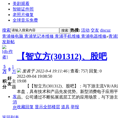
美剧观看
智能证件照
老照片修复
全球音乐免费
搜索
热搜:
活动
交友
discuz
搜索
青浦修电脑 青浦笔记本维修 青浦手机维修 青浦电器维修
»
青浦
发新帖
[db:作
【智立方(301312)、股吧
者]
5
1
0
发表于 2022-9-4 19:11:46
|
查看: 757
|
回复: 0
万
万
2022-09-04 19:08:50
好
19:08
积
主
友
【【智立方(301312)、股吧】：与下游主流VR
分
题
本盘，具有技术和产品先发优势。新型消费电子应用平
发
品。公司通过不断拓展底层工艺的应用场景，与下游主
消
收藏
回复
显示全部楼层
道具
举报
息
返回列表