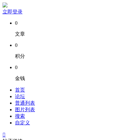
立即登录
0
文章
0
积分
0
金钱
首页
论坛
普通列表
图片列表
搜索
自定义
