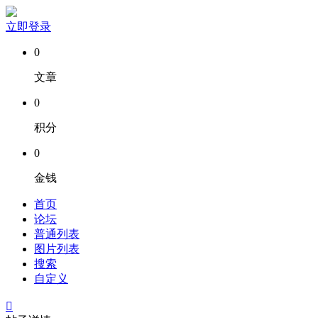
立即登录
0
文章
0
积分
0
金钱
首页
论坛
普通列表
图片列表
搜索
自定义
