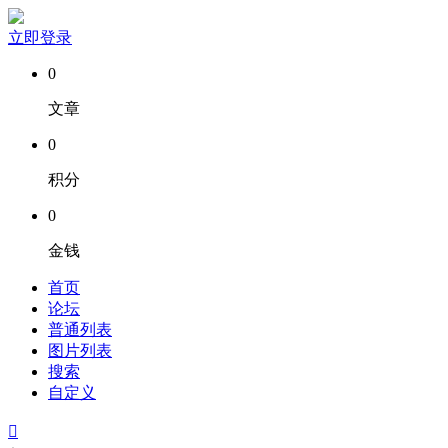
立即登录
0
文章
0
积分
0
金钱
首页
论坛
普通列表
图片列表
搜索
自定义
