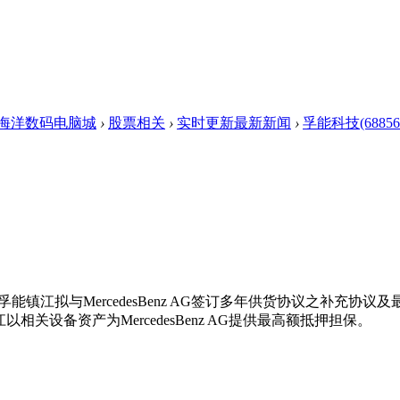
海洋数码电脑城
›
股票相关
›
实时更新最新新闻
›
孚能科技(6885
江拟与MercedesBenz AG签订多年供货协议之补充协议及最高
关设备资产为MercedesBenz AG提供最高额抵押担保。