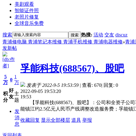
美剧观看
智能证件照
老照片修复
全球音乐免费
搜索
热搜:
活动
交友
discuz
搜索
青浦修电脑 青浦笔记本维修 青浦手机维修 青浦电器维修
»
青浦
发新帖
[db:作
孚能科技(688567)、股吧
者]
5
1
0
万
万
发表于 2022-9-5 19:53:59
|
查看: 670
|
回复: 0
好
2022-09-05 19:53:20
积
主
19:53
友
分
题
【孚能科技(688567)、股吧】：公司和全资子公司孚能镇
能镇江约2.5亿元人民币产线调整改造服务费；孚能镇江以相
发
消
收藏
回复
显示全部楼层
道具
举报
息
返回列表