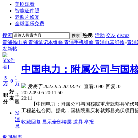
美剧观看
智能证件照
老照片修复
全球音乐免费
搜索
热搜:
活动
交友
discuz
搜索
青浦修电脑 青浦笔记本维修 青浦手机维修 青浦电器维修
»
青浦
发新帖
[db:作
中国电力：附属公司与国核
者]
5
1
0
万
万
发表于 2022-9-5 20:13:43
|
查看: 690
|
回复: 0
好
2022-09-05 20:11:50
积
主
20:11
友
分
题
【中国电力：附属公司与国核院重庆就郏县光伏项目签订1
工程总包合同。据此，国核院重庆将就郏县光伏项目
发
消
收藏
回复
显示全部楼层
道具
举报
息
返回列表