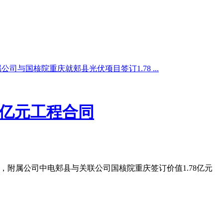
司与国核院重庆就郏县光伏项目签订1.78 ...
8亿元工程合同
告，附属公司中电郏县与关联公司国核院重庆签订价值1.78亿元