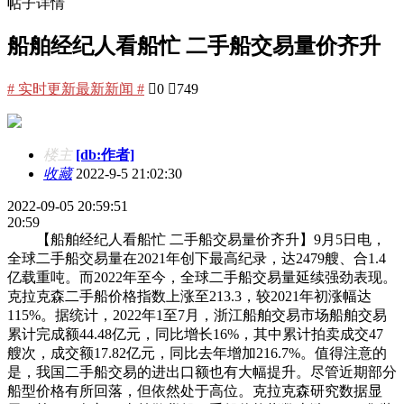
帖子详情
船舶经纪人看船忙 二手船交易量价齐升
# 实时更新最新新闻 #

0

749
楼主
[db:作者]
收藏
2022-9-5 21:02:30
2022-09-05 20:59:51
20:59
【船舶经纪人看船忙 二手船交易量价齐升】9月5日电，
全球二手船交易量在2021年创下最高纪录，达2479艘、合1.4
亿载重吨。而2022年至今，全球二手船交易量延续强劲表现。
克拉克森二手船价格指数上涨至213.3，较2021年初涨幅达
115%。据统计，2022年1至7月，浙江船舶交易市场船舶交易
累计完成额44.48亿元，同比增长16%，其中累计拍卖成交47
艘次，成交额17.82亿元，同比去年增加216.7%。值得注意的
是，我国二手船交易的进出口额也有大幅提升。尽管近期部分
船型价格有所回落，但依然处于高位。克拉克森研究数据显