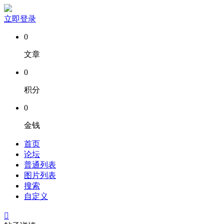
立即登录
0
文章
0
积分
0
金钱
首页
论坛
普通列表
图片列表
搜索
自定义
