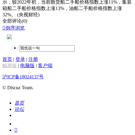
示，较2022年初，当前散货船二手船价格指数上涨11%，集装
箱船二手船价格指数上涨13%，油船二手船价格指数上涨
32%。 (央视财经)
全部评论
(0)

倒序浏览
首页
|
登录
|
注册
触屏版
|
电脑版
|
客户端
沪ICP备18024137号
© Discuz Team.
首页
论坛
搜索
我的
